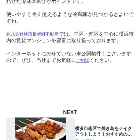
わせた冷蔵庫選びがポイントです。
使いやすく長く使えるような冷蔵庫が見つかるとよいで
すね。
では、中区・南区を中心に横浜市
株式会社横濱長者町不動産
内の賃貸マンションを豊富に取り扱っております。
インターネットにのせていない未公開物件もございます
ので、ぜひ、当社までお気軽に
ください。
ご相談
NEXT
横浜市南区で焼き鳥をテイク
アウトしよう！おすすめの2
店舗はここ