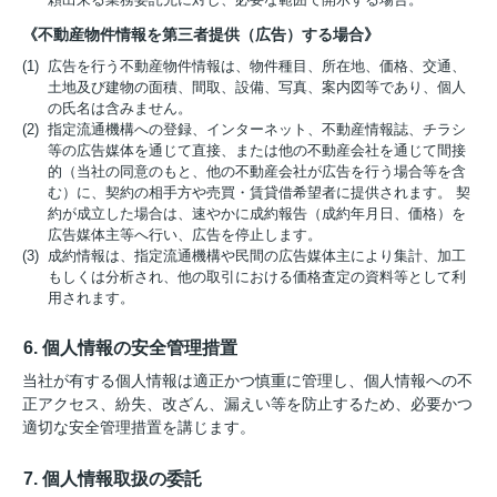
《不動産物件情報を第三者提供（広告）する場合》
(1) 広告を行う不動産物件情報は、物件種目、所在地、価格、交通、
土地及び建物の面積、間取、設備、写真、案内図等であり、個人
の氏名は含みません。
(2) 指定流通機構への登録、インターネット、不動産情報誌、チラシ
等の広告媒体を通じて直接、または他の不動産会社を通じて間接
的（当社の同意のもと、他の不動産会社が広告を行う場合等を含
む）に、契約の相手方や売買・賃貸借希望者に提供されます。 契
約が成立した場合は、速やかに成約報告（成約年月日、価格）を
広告媒体主等へ行い、広告を停止します。
(3) 成約情報は、指定流通機構や民間の広告媒体主により集計、加工
もしくは分析され、他の取引における価格査定の資料等として利
用されます。
6. 個人情報の安全管理措置
当社が有する個人情報は適正かつ慎重に管理し、個人情報への不
正アクセス、紛失、改ざん、漏えい等を防止するため、必要かつ
適切な安全管理措置を講じます。
7. 個人情報取扱の委託