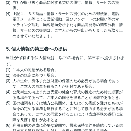
(3) 当社が取り扱う商品に関する契約の履行、情報、サービスの提
供。
(4) 上記１、３の商品・情報・サービス提供のための郵便物、電話、
電子メール等による営業活動、及びアンケートのお願い等のマー
ケティング活動、顧客動向分析または商品開発等の調査分析。情
報、サービスの提供は、ご本人からの申出がありましたら取り止
めさせていただきます。
5. 個人情報の第三者への提供
当社が保有する個人情報は、以下の場合に、第三者へ提供されま
す。
(1) ご本人の同意がある場合。
(2) 法令の規定に基づく場合。
(3) 人の生命、身体または財産の保護のため必要がある場合であっ
て、ご本人の同意を得ることが困難である場合。
(4) 公衆衛生の向上または児童の健全な育成の推進のため特に必要が
ある場合であって、ご本人の同意を得ることが困難であるとき。
(5) 国の機関もしくは地方公共団体、またはその委託を受けたものが
法令の定める事務を遂行することに対して協力する必要がある場
合であって、ご本人の同意を得ることにより当該事務の遂行に支
障を及ぼす恐れがあるとき。
(6) 利用目的の達成に必要な範囲で、機密保持契約を締結している信
頼出来る業務委託先に対し、必要な範囲で開示する場合。