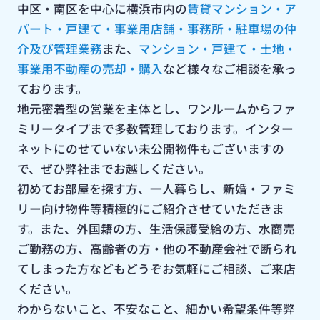
中区・南区を中心に横浜市内の
賃貸マンション・ア
地、京浜急行線「日ノ出町」駅徒歩３分
平戸桜木沿いマンション、平戸桜木道路向きのお部屋
で開放感が
パート・戸建て・事業用店舗・事務所・駐車場の仲
あるお部屋です！横浜市中区、京浜急行線日ノ出町駅周辺の不
介及び管理業務
また、
マンション・戸建て・土地・
動産のご売却は横濱長者町不動産にお任せください！！
事業用不動産の売却・購入
など様々なご相談を承っ
ております。
地元密着型の営業を主体とし、ワンルームからファ
ミリータイプまで多数管理しております。インター
ネットにのせていない未公開物件もございますの
で、ぜひ弊社までお越しください。
初めてお部屋を探す方、一人暮らし、新婚・ファミ
リー向け物件等積極的にご紹介させていただきま
す。また、外国籍の方、生活保護受給の方、水商売
ご勤務の方、高齢者の方・他の不動産会社で断られ
てしまった方などもどうぞお気軽にご相談、ご来店
ください。
わからないこと、不安なこと、細かい希望条件等弊