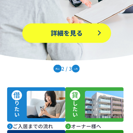
2
/
3
借
貸
りたい
したい
ご入居までの流れ
オーナー様へ