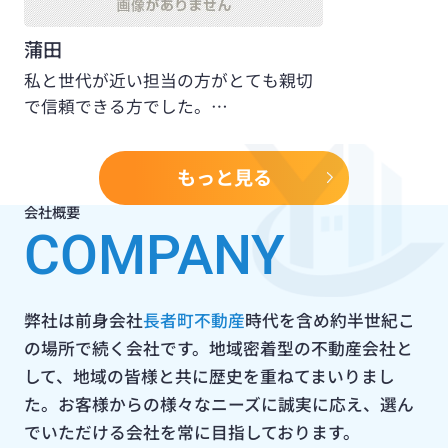
【賃貸マンションのご紹介】
蒲田
サンコーポエイト
☆
☆
賃料：；６．９万円、共益費：３，０００円、横浜市南区中村
私と世代が近い担当の方がとても親切
町３丁目２０４番地５、ブルーライン「阪東橋」駅徒歩１０分
で信頼できる方でした。
２DKタイプ・バス・トイレ別１階部分
のお部屋です！横浜市南
今も快適に過ごしています。
区の不動産の事は横濱長者町不動産にお任せください！！
不動産の事でまた機会がありました
2026.07.11
もっと見る
ら、必ず伺いたいと思います。
【新規売買マンションのご紹介】
会社概要
日興パレス大通り公園
☆
☆
COMPANY
価格：６８０万円、横浜市南区真金町１丁目４番地、ブルーラ
イン「阪東橋」駅徒歩５分
横浜橋商店街近くオーナーチェンジ物件です
！横浜市南区、ブ
ルーライン阪東橋駅周辺の不動産のご売却は横濱長者町不動産
弊社は前身会社
長者町不動産
時代を含め約半世紀こ
にお任せください！！
の場所で続く会社です。地域密着型の不動産会社と
2026.07.11
して、地域の皆様と共に歴史を重ねてまいりまし
【新規売買マンションのご紹介】
た。お客様からの様々なニーズに誠実に応え、選ん
ライオンズマンション野毛山南
☆
☆
でいただける会社を常に目指しております。
価格：３，２８０万円、横浜市中区日ノ出町２丁目１４７番