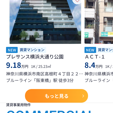
賃貸マンション
賃貸マン
NEW
NEW
プレサンス横浜大通り公園
ＡＣＴ-１
9.18
8.4
万円
1K / 25.23㎡
万円
1K /
神奈川県横浜市南区高根町４丁目２２番地２号
神奈川県横浜市
ブルーライン「阪東橋」駅 徒歩3分
ブルーライン「
もっと見る
賃貸事業用物件