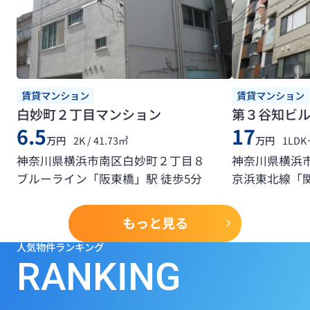
賃貸マンション
賃貸マンション
白妙町２丁目マンション
第３谷知ビ
6.5
17
万円
2K / 41.73㎡
万円
1LDK
神奈川県横浜市南区白妙町２丁目８
神奈川県横浜
ブルーライン「阪東橋」駅 徒歩5分
京浜東北線「関
もっと見る
人気物件ランキング
RANKING