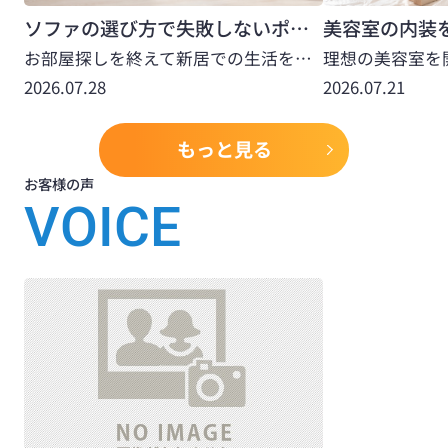
不動産の事は横濱長者町不動産にお任せください！！
ソファの選び方で失敗しないポイントは？内部構造や張り地の特徴も解説
2026.07.23
お部屋探しを終えて新居での生活を想像する際、くつろぎの時間を過ごすソファ選びに悩まれている方は多いのではないでしょうか。理想の住まいにぴったりの家具を見つけることは、毎日の暮らしをより豊かで快適なものにするための大切な一歩となります。本記事では、長く使い続けられるソファ選びのコツについて解説します。▼ 物件情報が見たい方はこちらをクリック ▼横浜市中区の賃貸物件一覧へ進む座り心地を左右するソファの内部構造ソファの座り心地は、表面の柔らかさだけでなく、フレームやベースといった内部構造に大きく左右されます。荷重を分散させるベースにはコイルスプリングなどが使われ、適度な反発力や柔軟性を生み出します。...
【賃貸テラスハウスのご紹介】
2026.07.28
2026.07.21
メゾン滝之上
☆
☆
賃料：１０．５万円、共益費：３，０００円、横浜市中区滝之
上１１４番地１、ＪＲ根岸線「根岸」駅徒歩１４分
もっと見る
住友林業施工のテラスハウスです
！コンパクトで使いやすい仕
様となっております！不動産のことは横濱長者町不動産にお任せ
お客様の声
ください！！
VOICE
2026.07.20
【賃貸マンションのご紹介】
☆
藤和伊勢佐木ハイタウン
☆
賃料：７万円、横浜市中区曙町１丁目３番地、ブルーライ
ン「伊勢佐木長者町」駅徒歩４分
鎌倉街道沿いオートロック付分譲賃貸マンション
です！横
浜市中区の不動産の事なら横濱長者町不動産にお任せくだ
さい！！
2026.07.18