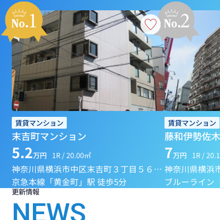
賃貸マンション
賃貸マンション
末吉町マンション
藤和伊勢佐木
5.2
7
万円
1R / 20.00㎡
万円
1R / 20
神奈川県横浜市中区末吉町３丁目５６－１
神奈川県横浜
京急本線「黄金町」駅 徒歩5分
更新情報
NEWS