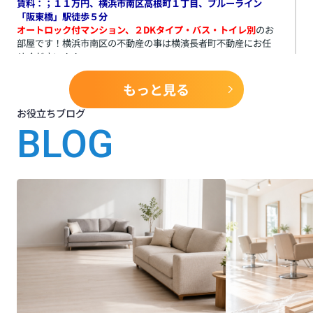
賃料：；１１万円、横浜市南区高根町１丁目、ブルーライン
「阪東橋」駅徒歩５分
オートロック付マンション、２DKタイプ・バス・トイレ別
のお
部屋です！横浜市南区の不動産の事は横濱長者町不動産にお任
せください！！
2026.07.25
もっと見る
【新規賃貸マンションのご紹介】
お役立ちブログ
白妙町２丁目マンション
☆
☆
BLOG
賃料：；６．５万円、共益費：５，０００円、横浜市南区白妙
町２丁目、ブルーライン「阪東橋」駅徒歩５分
２Kタイプ・バス・トイレ別２階部分
のお部屋です！横浜市南区
の不動産の事は横濱長者町不動産にお任せください！！
2026.07.24
【賃貸マンションのご紹介】
☆
サンコーポエイト
☆
賃料：；６．８万円、共益費：２，０００円、横浜市南区
中村町３丁目２０４番地５、ブルーライン「阪東橋」駅徒
歩１０分
２DKタイプ・バス・トイレ別
のお部屋です！横浜市南区の