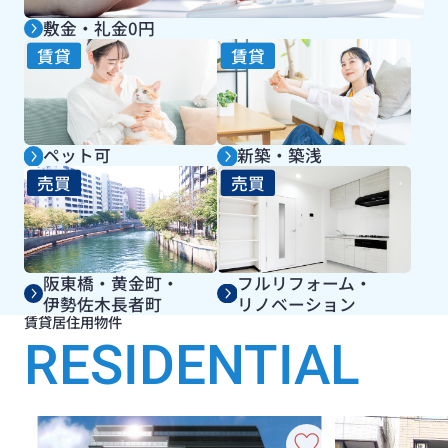
敷金・礼金0円
賃貸
賃貸
ペット可
新築・築浅
売買
売買
阪東橋・黄金町・
フルリフォーム・
伊勢佐木長者町
リノベーション
賃貸居住用物件
RESIDENTIAL