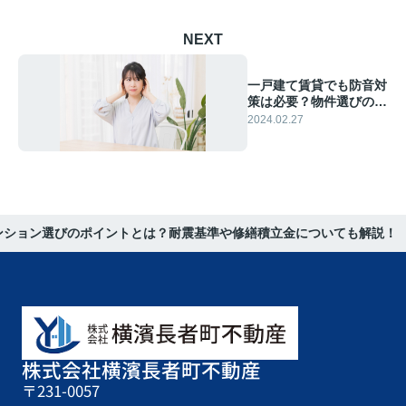
NEXT
一戸建て賃貸でも防音対
策は必要？物件選びのポ
イントも解説
2024.02.27
ンション選びのポイントとは？耐震基準や修繕積立金についても解説！
株式会社横濱長者町不動産
〒231-0057