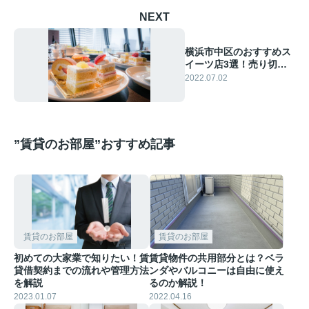
NEXT
横浜市中区のおすすめス
イーツ店3選！売り切れ
注意の人気商品も
2022.07.02
”賃貸のお部屋”おすすめ記事
賃貸のお部屋
賃貸のお部屋
初めての大家業で知りたい！賃
賃貸物件の共用部分とは？ベラ
貸借契約までの流れや管理方法
ンダやバルコニーは自由に使え
を解説
るのか解説！
2023.01.07
2022.04.16