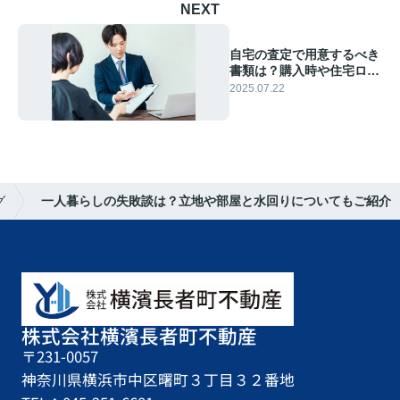
NEXT
自宅の査定で用意するべき
書類は？購入時や住宅ロー
ン関連に分けて解説
2025.07.22
グ
一人暮らしの失敗談は？立地や部屋と水回りについてもご紹介
株式会社横濱長者町不動産
〒231-0057
神奈川県横浜市中区曙町３丁目３２番地