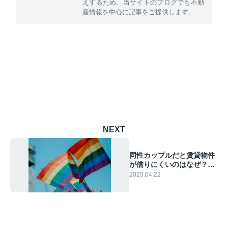
えするため、当サイトのブログでも不動
産情報を中心に記事をご提供します。
NEXT
同性カップルだと賃貸物件
が借りにくいのはなぜ？理
由・借りるコツを解説
2025.04.22