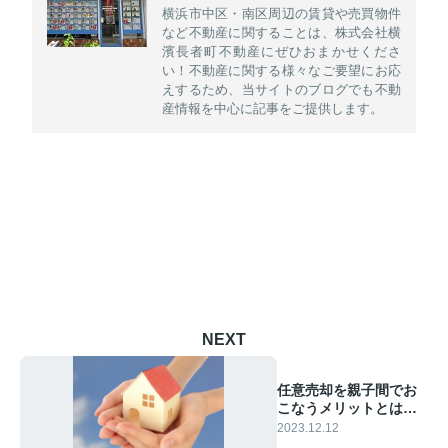
横浜市中区・南区周辺の賃貸や売買物件
など不動産に関することは、株式会社横
濱長者町不動産にぜひおまかせくださ
い！不動産に関する様々なご要望にお応
えするため、当サイトのブログでも不動
産情報を中心に記事をご提供します。
NEXT
任意売却を親子間でお
こなうメリットとは？
注意点もご紹介
2023.12.12