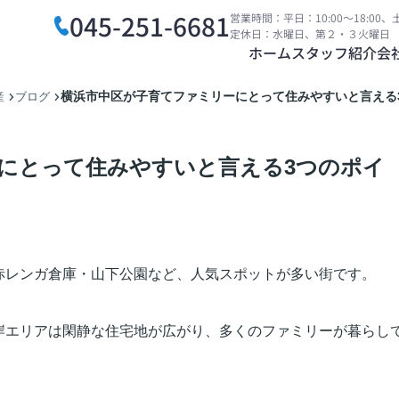
045-251-6681
営業時間：平日：10:00～18:00、土
定休日：水曜日、第２・３火曜日
ホーム
スタッフ紹介
会
横浜市中区が子育てファミリーにとって住みやすいと言える
産
ブログ
にとって住みやすいと言える3つのポイ
赤レンガ倉庫・山下公園など、人気スポットが多い街です。
岸エリアは閑静な住宅地が広がり、多くのファミリーが暮らし