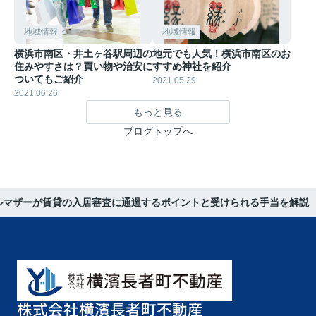
地域情報
地域情報
横浜市南区・井土ヶ谷駅周辺の
地元でも人気！横浜市南区のお
住みやすさは？買い物や治安に
すすめ神社を紹介
ついてもご紹介
2021.05.29
2021.06.26
もっと見る
ブログトップへ
ルマザーが賃貸の入居審査に通過するポイントと受けられる手当を解説
株式会社横濱長者町不動産