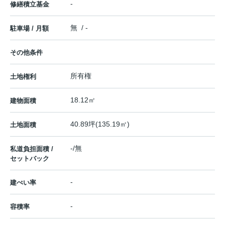
-
修繕積立基金
無 / -
駐車場 / 月額
その他条件
所有権
土地権利
18.12㎡
建物面積
40.89坪(135.19㎡)
土地面積
-/無
私道負担面積 /
セットバック
-
建ぺい率
-
容積率