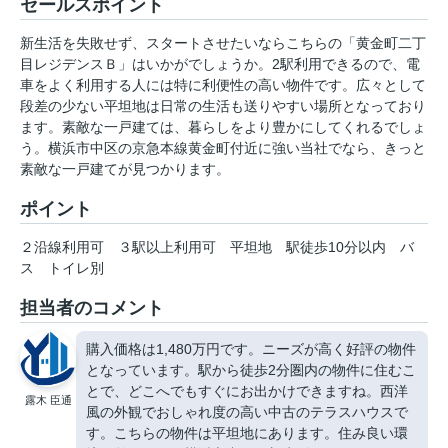
セールスポイント
新生活を失敗せず、スタートさせたいならこちらの「黄金町二丁
目レジデンスＢ」はいかがでしょうか。2駅利用できるので、電
車をよく利用する人には特に利便性の高い物件です。広々として
段差の少ない平坦地は日常の生活も送りやすい場所となっており
ます。素敵な一戸建ては、暮らしをより豊かにしてくれるでしょ
う。横浜市中区の京急本線黄金町付近に強い当社でなら、きっと
素敵な一戸建てが見つかります。
ポイント
２沿線利用可
３駅以上利用可
平坦地
駅徒歩10分以内
バ
ス
トイレ別
担当者のコメント
購入価格は1,480万円です。ニーズが高く好評の物件
となっています。駅から徒歩2分圏内の物件に住むこ
とで、どこへでもすぐにお出かけできますね。西洋
露木 臣通
風の外観でおしゃれ度の高い中古のテラスハウスで
す。こちらの物件は平坦地にあります。住み良い環