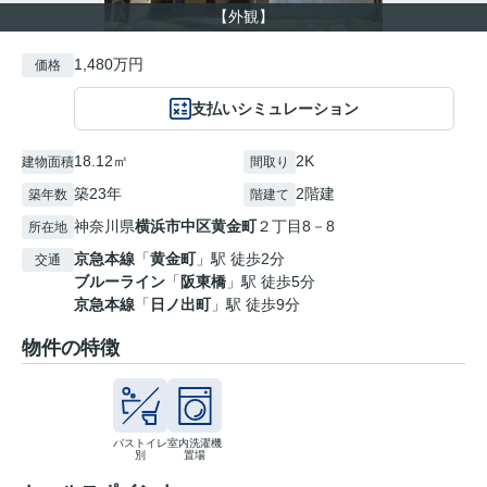
【外観】
1,480万円
価格
支払いシミュレーション
18.12㎡
2K
建物面積
間取り
築23年
2階建
築年数
階建て
神奈川県
横浜市中区
黄金町
２丁目8－8
所在地
京急本線
「
黄金町
」駅 徒歩2分
交通
ブルーライン
「
阪東橋
」駅 徒歩5分
京急本線
「
日ノ出町
」駅 徒歩9分
物件の特徴
バストイレ
室内洗濯機
別
置場