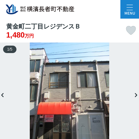
MENU
黄金町二丁目レジデンスＢ
1,480
万円
1
/
5