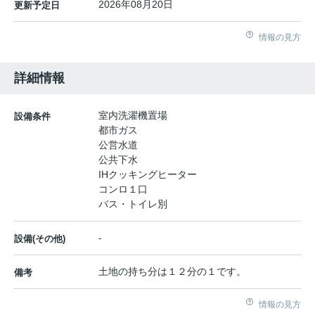
2026年08月20日
更新予定日
情報の見方
詳細情報
室内洗濯機置場
設備条件
都市ガス
公営水道
公共下水
IHクッキングヒーター
コンロ１口
バス・トイレ別
-
設備(その他)
土地の持ち分は１２分の１です。
備考
情報の見方