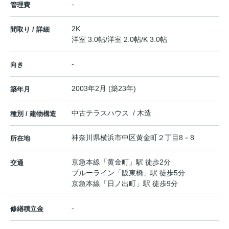
-
管理費
2K
間取り / 詳細
洋室 3.0帖
/
洋室 2.0帖
/
K 3.0帖
-
向き
2003年2月 (築23年)
築年月
中古テラスハウス / 木造
種別 / 建物構造
神奈川県
横浜市中区
黄金町
２丁目8－8
所在地
京急本線
「
黄金町
」駅 徒歩2分
交通
ブルーライン
「
阪東橋
」駅 徒歩5分
京急本線
「
日ノ出町
」駅 徒歩9分
-
修繕積立金