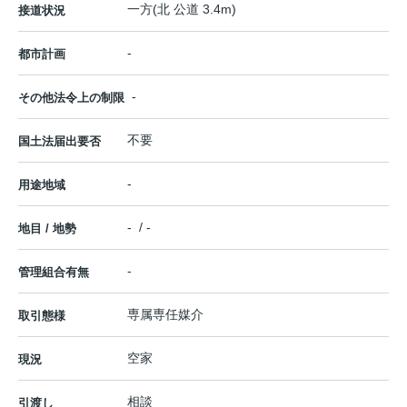
一方(北 公道 3.4m)
接道状況
-
都市計画
-
その他法令上の制限
不要
国土法届出要否
-
用途地域
- / -
地目 / 地勢
-
管理組合有無
専属専任媒介
取引態様
空家
現況
相談
引渡し