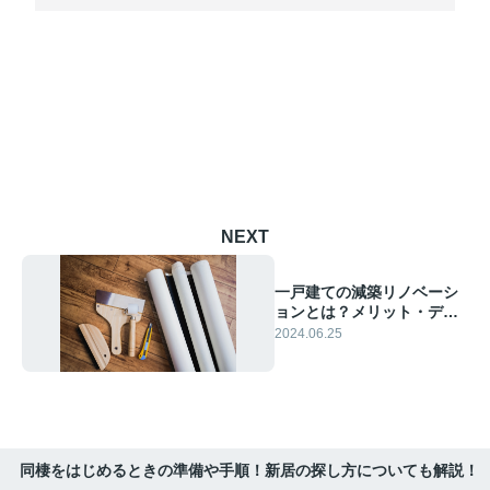
NEXT
一戸建ての減築リノベーシ
ョンとは？メリット・デメ
リットや費用相場を解説
2024.06.25
同棲をはじめるときの準備や手順！新居の探し方についても解説！