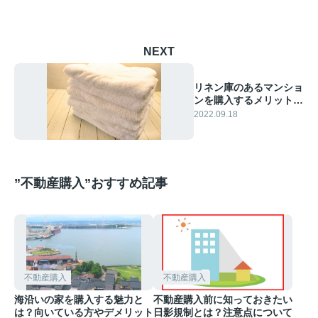
NEXT
リネン庫のあるマンショ
ンを購入するメリットに
ついて解説！
2022.09.18
”不動産購入”おすすめ記事
不動産購入
不動産購入
海沿いの家を購入する魅力と
不動産購入前に知っておきたい
は？向いている方やデメリット
日影規制とは？注意点について