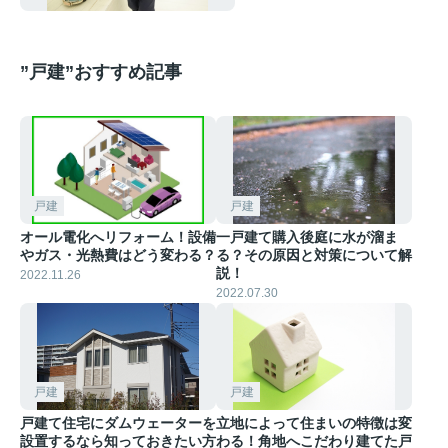
”戸建”おすすめ記事
戸建
戸建
オール電化へリフォーム！設備
一戸建て購入後庭に水が溜ま
やガス・光熱費はどう変わる？
る？その原因と対策について解
説！
2022.11.26
2022.07.30
戸建
戸建
戸建て住宅にダムウェーターを
立地によって住まいの特徴は変
設置するなら知っておきたい方
わる！角地へこだわり建てた戸