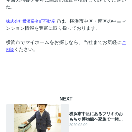
ね。
では、横浜市中区・南区の中古マ
株式会社横濱長者町不動産
ンション情報を豊富に取り扱っております。
横浜市でマイホームをお探しなら、当社までお気軽に
ご
ください。
相談
NEXT
横浜市中区にあるブリキのお
もちゃ博物館へ家族で一緒に
出かけよう！
2020.03.09