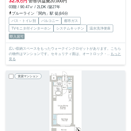
32.5
万円
管理/共益費20,000円
03階 / 90.47㎡ / 2LDK /築27年
ブルーライン「関内」駅 徒歩6分
バス・トイレ別
バルコニー
都市ガス
TVモニタ付インターホン
システムキッチン
温水洗浄便座
即入居可
広い収納スペースをもったウォークインクロゼットがあります。こちら
の物件はマンションです。セキュリティ面は、オートロック・...
もっと
見る
賃貸マンション