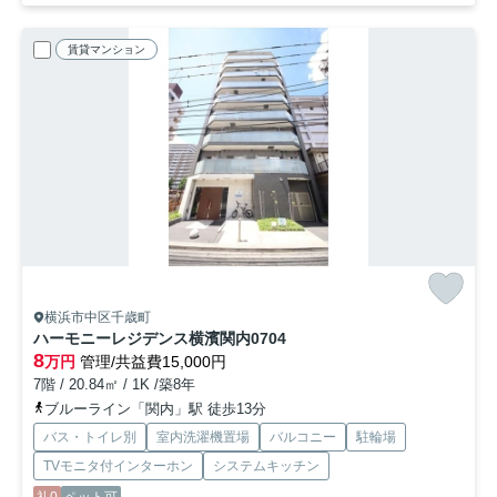
賃貸マンション
横浜市中区千歳町
ハーモニーレジデンス横濱関内
0704
8
万円
管理/共益費15,000円
7階 / 20.84㎡ / 1K /築8年
ブルーライン「関内」駅 徒歩13分
バス・トイレ別
室内洗濯機置場
バルコニー
駐輪場
TVモニタ付インターホン
システムキッチン