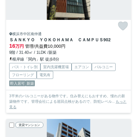
横浜市中区南仲通
ＳＡＮＫＹＯ ＹＯＫＯＨＡＭＡ ＣＡＭＰＵＳ
902
16
万円
管理/共益費10,000円
9階 / 31.40㎡ / 1LDK /新築
根岸線「関内」駅 徒歩8分
バス・トイレ別
室内洗濯機置場
エアコン
バルコニー
フローリング
電気有
即入居可
新築
3平米のバルコニーがある物件です。住み替えにもおすすめ、憧れの新
築物件です。管理会社による巡回点検があるので、防犯レベル...
もっと
見る
賃貸マンション