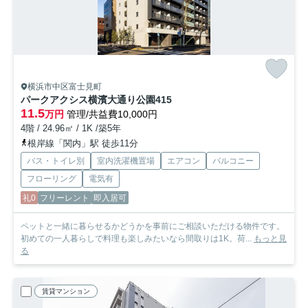
横浜市中区富士見町
パークアクシス横濱大通り公園
415
11.5
万円
管理/共益費10,000円
4階 / 24.96㎡ / 1K /築5年
根岸線「関内」駅 徒歩11分
バス・トイレ別
室内洗濯機置場
エアコン
バルコニー
フローリング
電気有
礼0
フリーレント
即入居可
ペットと一緒に暮らせるかどうかを事前にご相談いただける物件です。
初めての一人暮らしで料理も楽しみたいなら間取りは1K。荷...
もっと見
る
賃貸マンション