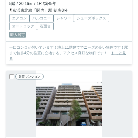
5階 / 20.16㎡ / 1R /築45年
京浜東北線「関内」駅 徒歩8分
エアコン
バルコニー
シャワー
シューズボックス
オートロック
洗面台
即入居可
一口コンロが付いています！地上11階建てでニーズの高い物件です！駅
まで徒歩4分の位置に立地する、アクセス良好な物件です！...
もっと見
る
賃貸マンション