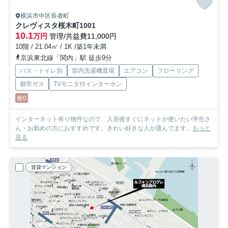
横浜市中区長者町
クレヴィスタ桜木町
1001
10.1
万円
管理/共益費11,000円
10階 / 21.04㎡ / 1K /築1年未満
京浜東北線「関内」駅 徒歩9分
バス・トイレ別
室内洗濯機置場
エアコン
フローリング
都市ガス
TVモニタ付インターホン
敷0
インターネット有り物件なので、入居後すぐにネットが使いたい学生さ
ん・お勤めの方におすすめです。きれい好きな人が選んでます...
もっと
見る
賃貸マンション