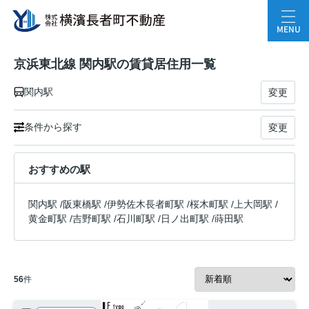
MENU
京浜東北線 関内駅の賃貸居住用一覧
関内駅
変更
条件から探す
変更
おすすめの駅
関内駅
/
阪東橋駅
/
伊勢佐木長者町駅
/
桜木町駅
/
上大岡駅
/
黄金町駅
/
吉野町駅
/
石川町駅
/
日ノ出町駅
/
蒔田駅
56
件