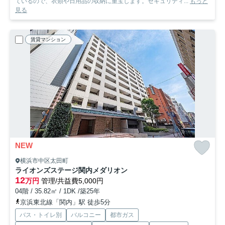
ているので、衣類や日用品の収納に重宝します。セキュリティ...
もっと
見る
賃貸マンション
NEW
横浜市中区太田町
ライオンズステージ関内メダリオン
12
万円
管理/共益費5,000円
04階 / 35.82㎡ / 1DK /築25年
京浜東北線「関内」駅 徒歩5分
バス・トイレ別
バルコニー
都市ガス