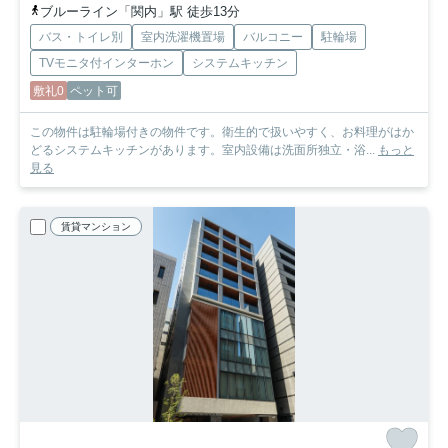
ブルーライン「関内」駅 徒歩13分
バス・トイレ別
室内洗濯機置場
バルコニー
駐輪場
TVモニタ付インターホン
システムキッチン
敷礼0
ペット可
この物件は駐輪場付きの物件です。衛生的で扱いやすく、お料理がはか
どるシステムキッチンがあります。室内設備は洗面所独立・浴...
もっと
見る
賃貸マンション