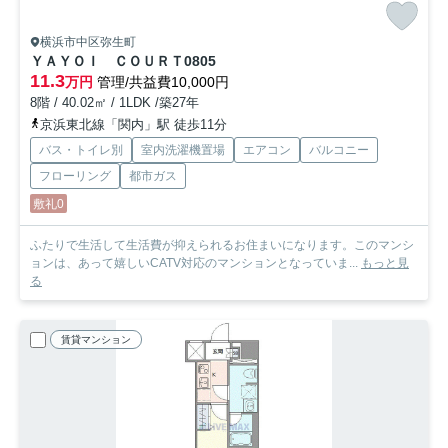
横浜市中区弥生町
ＹＡＹＯＩ ＣＯＵＲＴ
0805
11.3
万円
管理/共益費10,000円
8階 / 40.02㎡ / 1LDK /築27年
京浜東北線「関内」駅 徒歩11分
バス・トイレ別
室内洗濯機置場
エアコン
バルコニー
フローリング
都市ガス
敷礼0
ふたりで生活して生活費が抑えられるお住まいになります。このマンシ
ョンは、あって嬉しいCATV対応のマンションとなっていま...
もっと見
る
賃貸マンション