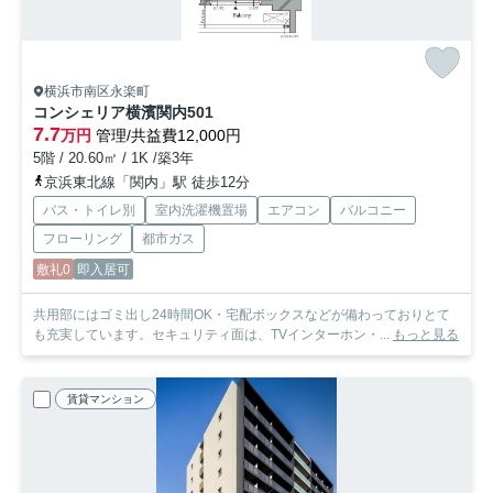
横浜市南区永楽町
コンシェリア横濱関内
501
7.7
万円
管理/共益費12,000円
5階 / 20.60㎡ / 1K /築3年
京浜東北線「関内」駅 徒歩12分
バス・トイレ別
室内洗濯機置場
エアコン
バルコニー
フローリング
都市ガス
敷礼0
即入居可
共用部にはゴミ出し24時間OK・宅配ボックスなどが備わっておりとて
も充実しています。セキュリティ面は、TVインターホン・...
もっと見る
賃貸マンション