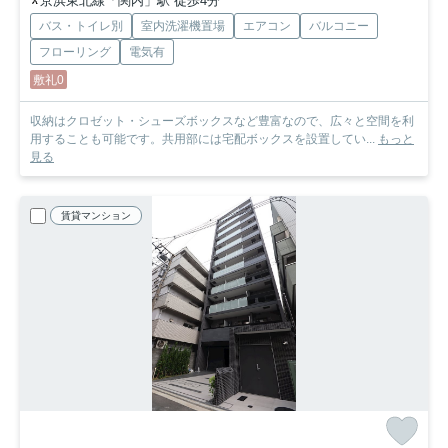
京浜東北線「関内」駅 徒歩4分
バス・トイレ別
室内洗濯機置場
エアコン
バルコニー
フローリング
電気有
敷礼0
収納はクロゼット・シューズボックスなど豊富なので、広々と空間を利
用することも可能です。共用部には宅配ボックスを設置してい...
もっと
見る
賃貸マンション