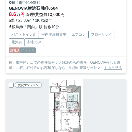
横浜市中区松影町
GENOVIA横浜石川町
0504
8.6
万円
管理/共益費10,000円
5階 / 23.80㎡ / 1K /築2年
根岸線「関内」駅 徒歩10分
バス・トイレ別
室内洗濯機置場
エアコン
フローリング
電気有
都市ガス
敷礼0
ペット可
横浜市中区近辺での物件情報：大好評のあの物件「GENOVIA横浜石川
町」。石川町付近のお部屋探しなら、知識の豊富な当社ス...
もっと見る
賃貸マンション