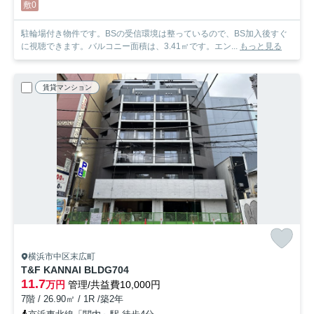
敷0
駐輪場付き物件です。BSの受信環境は整っているので、BS加入後すぐ
に視聴できます。バルコニー面積は、3.41㎡です。エン...
もっと見る
賃貸マンション
横浜市中区末広町
T&F KANNAI BLDG
704
11.7
万円
管理/共益費10,000円
7階 / 26.90㎡ / 1R /築2年