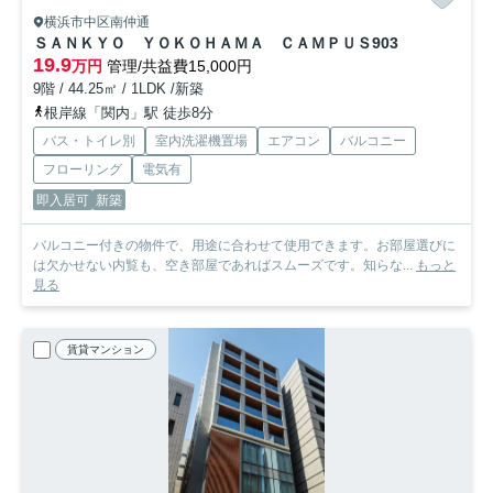
横浜市中区南仲通
ＳＡＮＫＹＯ ＹＯＫＯＨＡＭＡ ＣＡＭＰＵＳ
903
19.9
万円
管理/共益費15,000円
9階 / 44.25㎡ / 1LDK /新築
根岸線「関内」駅 徒歩8分
バス・トイレ別
室内洗濯機置場
エアコン
バルコニー
フローリング
電気有
即入居可
新築
バルコニー付きの物件で、用途に合わせて使用できます。お部屋選びに
は欠かせない内覧も、空き部屋であればスムーズです。知らな...
もっと
見る
賃貸マンション