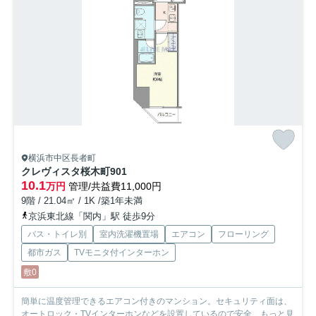
横浜市中区長者町
クレヴィスタ桜木町
901
10.1
万円
管理/共益費11,000円
9階 / 21.04㎡ / 1K /築1年未満
京浜東北線「関内」駅 徒歩9分
バス・トイレ別
室内洗濯機置場
エアコン
フローリング
都市ガス
TVモニタ付インターホン
敷0
簡単に温度管理できるエアコン付きのマンション。セキュリティ面は、
オートロック・TVインターホンなどを設置しているので安全...
もっと見