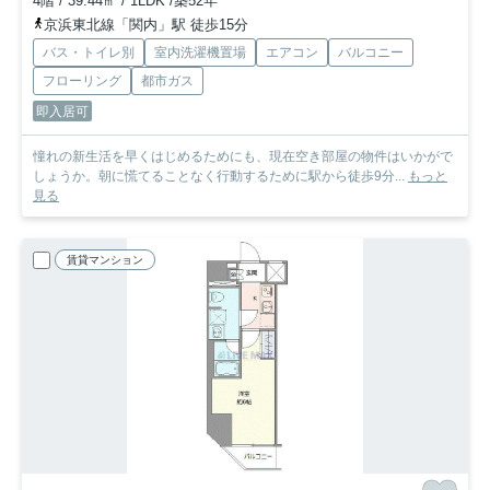
4階 / 39.44㎡ / 1LDK /築52年
京浜東北線「関内」駅 徒歩15分
バス・トイレ別
室内洗濯機置場
エアコン
バルコニー
フローリング
都市ガス
即入居可
憧れの新生活を早くはじめるためにも、現在空き部屋の物件はいかがで
しょうか。朝に慌てることなく行動するために駅から徒歩9分...
もっと
見る
賃貸マンション