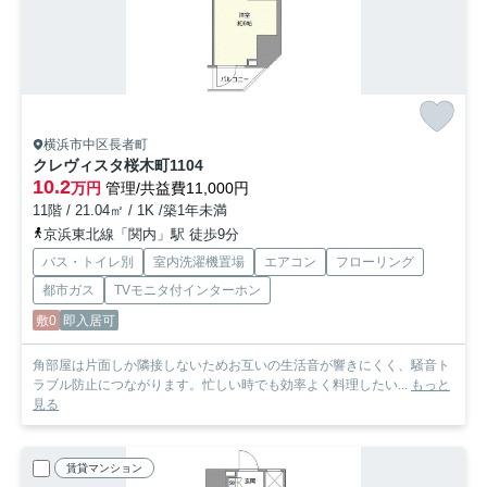
横浜市中区長者町
クレヴィスタ桜木町
1104
10.2
万円
管理/共益費11,000円
11階 / 21.04㎡ / 1K /築1年未満
京浜東北線「関内」駅 徒歩9分
バス・トイレ別
室内洗濯機置場
エアコン
フローリング
都市ガス
TVモニタ付インターホン
敷0
即入居可
角部屋は片面しか隣接しないためお互いの生活音が響きにくく、騒音ト
ラブル防止につながります。忙しい時でも効率よく料理したい...
もっと
見る
賃貸マンション