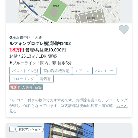
横浜市中区弁天通
ルフォンプログレ横浜関内
1402
18
万円
管理/共益費10,000円
14階 / 25.13㎡ / 1DK /新築
ブルーライン「関内」駅 徒歩6分
バス・トイレ別
室内洗濯機置場
エアコン
バルコニー
フローリング
電気有
礼0
即入居可
新築
バルコニー付きの物件でおすすめです。お掃除も楽々な、フローリング
が嬉しい物件となっています。室内設備は洗面所独立・浴室乾...
もっと
見る
賃貸マンション