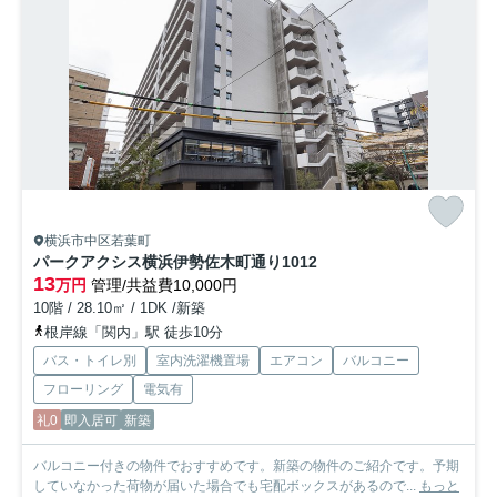
横浜市中区若葉町
パークアクシス横浜伊勢佐木町通り
1012
13
万円
管理/共益費10,000円
10階 / 28.10㎡ / 1DK /新築
根岸線「関内」駅 徒歩10分
バス・トイレ別
室内洗濯機置場
エアコン
バルコニー
フローリング
電気有
礼0
即入居可
新築
バルコニー付きの物件でおすすめです。新築の物件のご紹介です。予期
していなかった荷物が届いた場合でも宅配ボックスがあるので...
もっと