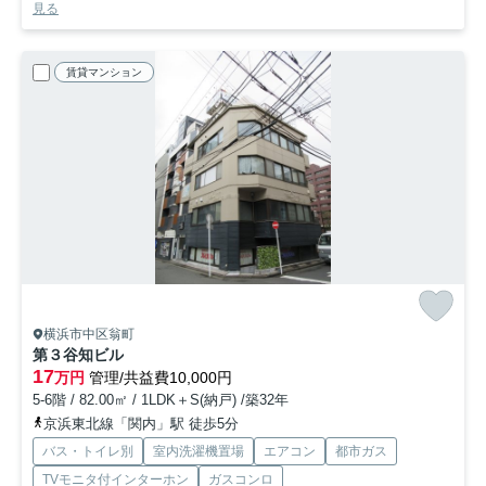
見る
賃貸マンション
横浜市中区翁町
第３谷知ビル
17
万円
管理/共益費10,000円
5-6階 / 82.00㎡ / 1LDK＋S(納戸) /築32年
京浜東北線「関内」駅 徒歩5分
バス・トイレ別
室内洗濯機置場
エアコン
都市ガス
TVモニタ付インターホン
ガスコンロ