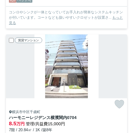
礼0
ペット可
コンロやシンクが一体となっていてお手入れが簡単なシステムキッチン
が付いています。コートなども扱いやすいクロゼットが設置さ...
もっと
見る
賃貸マンション
横浜市中区千歳町
ハーモニーレジデンス横濱関内
0704
8.5
万円
管理/共益費15,000円
7階 / 20.84㎡ / 1K /築8年