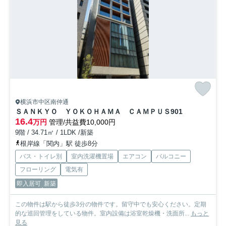
横浜市中区南仲通
ＳＡＮＫＹＯ ＹＯＫＯＨＡＭＡ ＣＡＭＰＵＳ
901
16.4
万円
管理/共益費10,000円
9階 / 34.71㎡ / 1LDK /新築
根岸線「関内」駅 徒歩8分
バス・トイレ別
室内洗濯機置場
エアコン
バルコニー
フローリング
電気有
即入居可
新築
この物件は駅から徒歩3分の物件です。留守中でも安心ください。定期
的な巡回管理をしている物件。室内設備は浴室乾燥機・洗面所...
もっと
見る