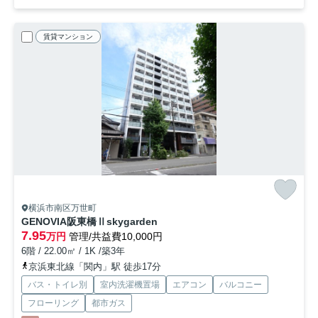
賃貸マンション
横浜市南区万世町
GENOVIA阪東橋Ⅱskygarden
7.95
万円
管理/共益費10,000円
6階 / 22.00㎡ / 1K /築3年
京浜東北線「関内」駅 徒歩17分
バス・トイレ別
室内洗濯機置場
エアコン
バルコニー
フローリング
都市ガス