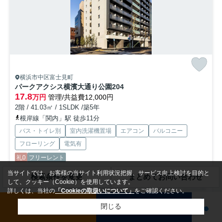
横浜市中区富士見町
パークアクシス横濱大通り公園
204
17.8
万円
管理/共益費12,000円
2階 / 41.03㎡ / 1SLDK /築5年
根岸線「関内」駅 徒歩11分
バス・トイレ別
室内洗濯機置場
エアコン
バルコニー
フローリング
電気有
礼0
フリーレント
当サイトでは、お客様の当サイト利用状況把握、サービス向上検討を目的と
検索条件を変更
まとめてお問い合わせ
コンロやシンクが一体となっていてお手入れが簡単なシステムキッチン
して、クッキー（Cookie）を使用しています。
を備えております。10階建ての物件となっています。知らな...
もっと見
詳しくは、当社の
「Cookieの取扱いについて」
をご確認ください。
る
お問い合わせ
来店予約
閉じる