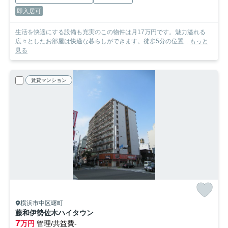
即入居可
生活を快適にする設備も充実のこの物件は月17万円です。魅力溢れる
広々としたお部屋は快適な暮らしができます。徒歩5分の位置...
もっと
見る
賃貸マンション
横浜市中区曙町
藤和伊勢佐木ハイタウン
7
万円
管理/共益費-