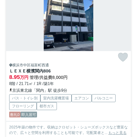
横浜市中区福富町西通
ＬＥＸＥ横濱関内
806
8.95
万円
管理/共益費8,000円
8階 / 21.71㎡ / 1R /築1年
京浜東北線「関内」駅 徒歩9分
バス・トイレ別
室内洗濯機置場
エアコン
バルコニー
フローリング
都市ガス
敷礼0
即入居可
2025年築の物件です。収納はクロゼット・シューズボックスなど豊富な
ので、広々と空間を利用することも可能です。宅配業者と...
もっと見る