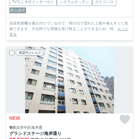
TVモニタ付インターホン
システムキッチン
ガスコンロ
即入居可
浴室乾燥機を備え付けているので、雨の日で濡れた上着や傘もすぐに乾
燥できます。不在時でも荷物を受け取ることができるため、時...
もっと
見る
賃貸マンション
NEW
横浜市中区海岸通
グランドステージ海岸通り