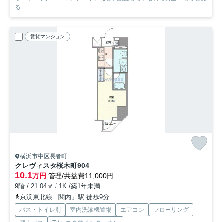
る
賃貸マンション
横浜市中区長者町
クレヴィスタ桜木町
904
10.1
万円
管理/共益費11,000円
9階 / 21.04㎡ / 1K /築1年未満
京浜東北線「関内」駅 徒歩9分
バス・トイレ別
室内洗濯機置場
エアコン
フローリング