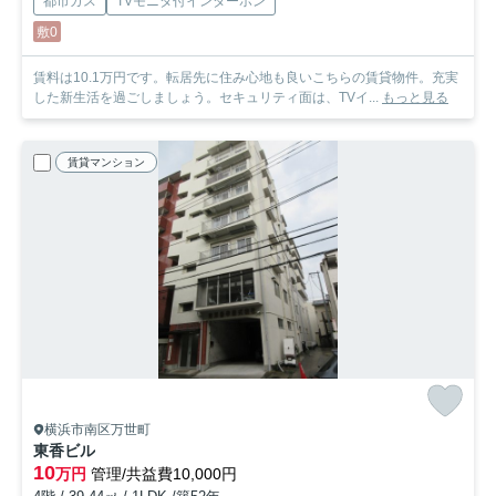
都市ガス
TVモニタ付インターホン
敷0
賃料は10.1万円です。転居先に住み心地も良いこちらの賃貸物件。充実
した新生活を過ごしましょう。セキュリティ面は、TVイ...
もっと見る
賃貸マンション
横浜市南区万世町
東香ビル
10
万円
管理/共益費10,000円