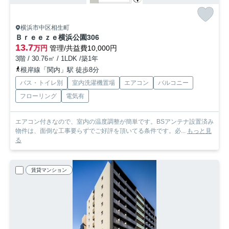
横浜市中区相生町
Ｂｒｅｅｚｅ横浜公園
306
13.7
万円
管理/共益費10,000円
3階 / 30.76㎡ / 1LDK /築1年
根岸線「関内」駅 徒歩8分
バス・トイレ別
室内洗濯機置場
エアコン
バルコニー
フローリング
電気有
エアコン付きなので、室内の温度調整が簡単です。BSアンテナ設置済み
物件は、面倒な工事要らずでご好評を頂いてる条件です。必...
もっと見
る
賃貸マンション