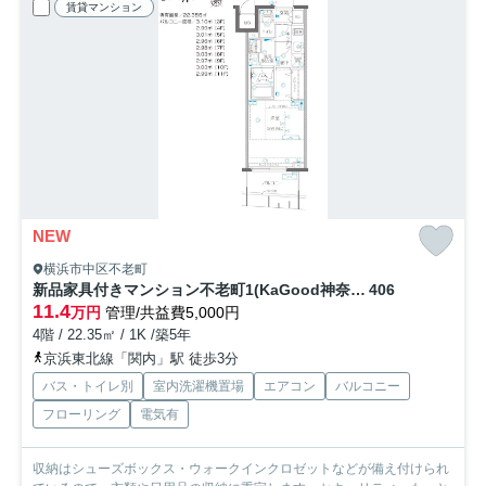
賃貸マンション
NEW
横浜市中区不老町
新品家具付きマンション不老町1(KaGood神奈川)
406
11.4
万円
管理/共益費5,000円
4階 / 22.35㎡ / 1K /築5年
京浜東北線「関内」駅 徒歩3分
バス・トイレ別
室内洗濯機置場
エアコン
バルコニー
フローリング
電気有
収納はシューズボックス・ウォークインクロゼットなどが備え付けられ