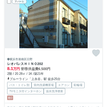
アパート
横浜市港南区日野
レオパレスＨＩＮＯ
202
8.1
万円
管理/共益費6,500円
2階 / 20.28㎡ / 1K /築21年
ブルーライン「上永谷」駅 徒歩25分
バス・トイレ別
室内洗濯機置場
エアコン
駐輪場
TVモニタ付インターホン
温水洗浄便座
敷0