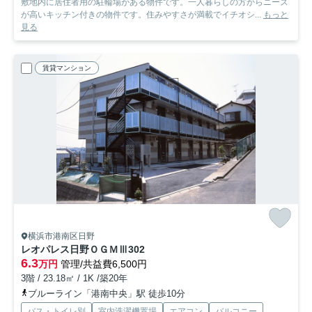
敷地内に居住者用の駐輪場がある物件です。一人暮らしの方からニーズ
が高いキッチン付きの物件です。住みやすさが満載でイチオシ...
もっと
見る
賃貸マンション
横浜市港南区日野
レオパレス日野ＯＧＭⅢ
302
6.3
万円
管理/共益費6,500円
3階 / 23.18㎡ / 1K /築20年
ブルーライン「港南中央」駅 徒歩10分
バス・トイレ別
室内洗濯機置場
エアコン
バルコニー