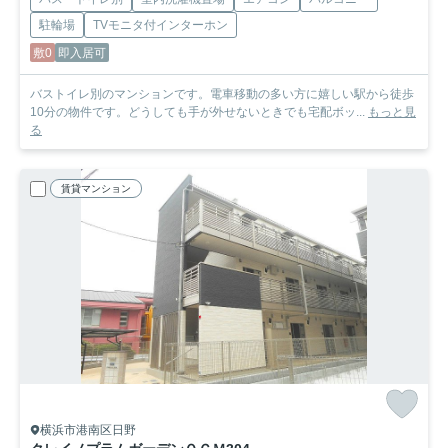
駐輪場
TVモニタ付インターホン
敷0
即入居可
バストイレ別のマンションです。電車移動の多い方に嬉しい駅から徒歩
10分の物件です。どうしても手が外せないときでも宅配ボッ...
もっと見
る
賃貸マンション
横浜市港南区日野