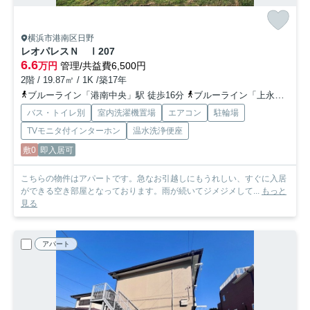
横浜市港南区日野
レオパレスＮ Ⅰ
207
6.6
万円
管理/共益費6,500円
2階 / 19.87㎡ / 1K /築17年
ブルーライン「港南中央」駅 徒歩16分
ブルーライン「上永谷」駅 徒歩19分
バス・トイレ別
室内洗濯機置場
エアコン
駐輪場
TVモニタ付インターホン
温水洗浄便座
敷0
即入居可
こちらの物件はアパートです。急なお引越しにもうれしい、すぐに入居
ができる空き部屋となっております。雨が続いてジメジメして...
もっと
見る
アパート