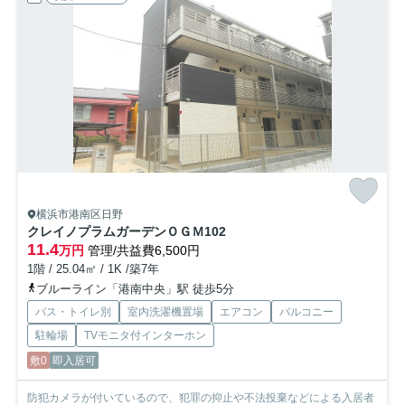
横浜市港南区日野
クレイノプラムガーデンＯＧＭ
102
11.4
万円
管理/共益費6,500円
1階 / 25.04㎡ / 1K /築7年
ブルーライン「港南中央」駅 徒歩5分
バス・トイレ別
室内洗濯機置場
エアコン
バルコニー
駐輪場
TVモニタ付インターホン
敷0
即入居可
防犯カメラが付いているので、犯罪の抑止や不法投棄などによる入居者