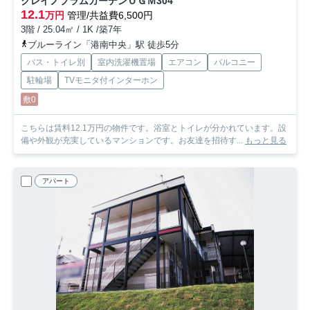
クレイノプラムガーデンＯＧＭ
304
12.1
万円
管理/共益費6,500円
3階 / 25.04㎡ / 1K /築7年
ブルーライン「港南中央」駅 徒歩5分
バス・トイレ別
室内洗濯機置場
エアコン
バルコニー
駐輪場
TVモニタ付インターホン
敷0
こちらは賃料12.1万円の物件です。浴室とトイレが分かれています。設
備や外観が充実しているマンションです。お友達を招待す...
もっと見る
アパート