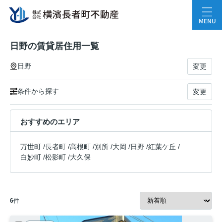
MENU
日野の賃貸居住用一覧
日野
変更
条件から探す
変更
おすすめのエリア
万世町
/
長者町
/
高根町
/
別所
/
大岡
/
日野
/
紅葉ケ丘
/
白妙町
/
松影町
/
大久保
6
件