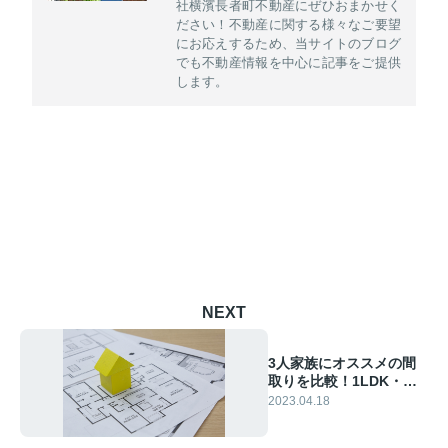
社横濱長者町不動産にぜひおまかせく
ださい！不動産に関する様々なご要望
にお応えするため、当サイトのブログ
でも不動産情報を中心に記事をご提供
します。
NEXT
3人家族にオススメの間
取りを比較！1LDK・
2LDK・3LDKの特徴
2023.04.18