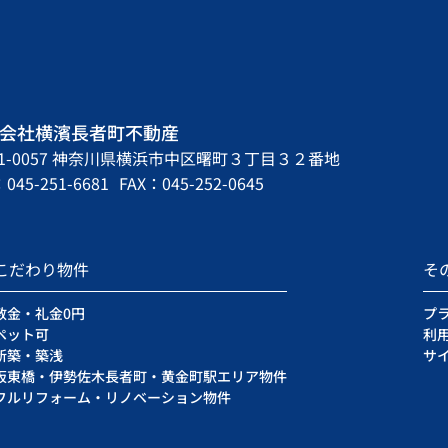
会社横濱長者町不動産
31-0057 神奈川県横浜市中区曙町３丁目３２番地
045-251-6681
FAX：045-252-0645
こだわり物件
そ
敷金・礼金0円
プ
ペット可
利
新築・築浅
サ
阪東橋・伊勢佐木長者町・黄金町駅エリア物件
フルリフォーム・リノベーション物件