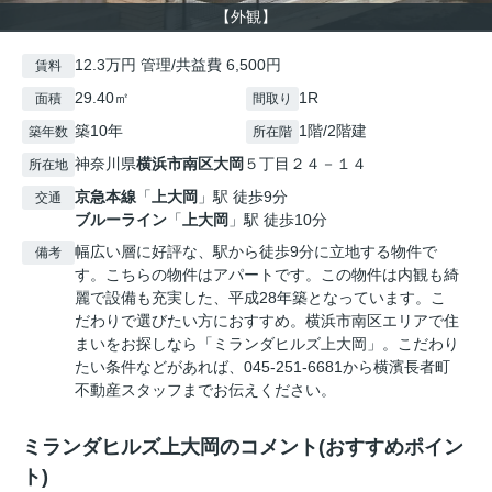
【外観】
12.3万円 管理/共益費 6,500円
賃料
29.40㎡
1R
面積
間取り
築10年
1階/2階建
築年数
所在階
神奈川県
横浜市南区
大岡
５丁目２４－１４
所在地
京急本線
「
上大岡
」駅 徒歩9分
交通
ブルーライン
「
上大岡
」駅 徒歩10分
幅広い層に好評な、駅から徒歩9分に立地する物件で
備考
す。こちらの物件はアパートです。この物件は内観も綺
麗で設備も充実した、平成28年築となっています。こ
だわりで選びたい方におすすめ。横浜市南区エリアで住
まいをお探しなら「ミランダヒルズ上大岡」。こだわり
たい条件などがあれば、045-251-6681から横濱長者町
不動産スタッフまでお伝えください。
ミランダヒルズ上大岡のコメント(おすすめポイン
ト)