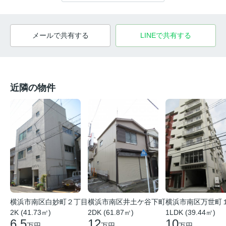
メールで共有する
LINEで共有する
近隣の物件
横浜市南区白妙町２丁目
横浜市南区井土ケ谷下町
横浜市南区万世町
2K (41.73㎡)
2DK (61.87㎡)
1LDK (39.44㎡)
6.5
12
10
万円
万円
万円