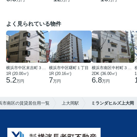
よく見られている物件
横浜市中区末吉町３丁目
横浜市中区曙町１丁目
横浜市南区中村町３丁目
1R (20.00㎡)
1R (20.16㎡)
2DK (36.00㎡)
1
5.2
7
6.8
万円
万円
万円
浜市南区の賃貸居住用一覧
上大岡駅
ミランダヒルズ上大岡