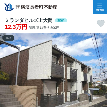
MENU
ミランダヒルズ上大岡
空室1
12.3万円
管理/共益費 6,500円
1
/
25