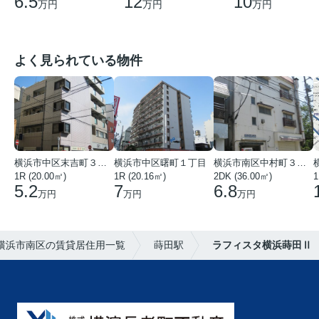
6.5
12
10
万円
万円
万円
よく見られている物件
横浜市中区末吉町３丁目
横浜市中区曙町１丁目
横浜市南区中村町３丁目
1R (20.00㎡)
1R (20.16㎡)
2DK (36.00㎡)
1
5.2
7
6.8
万円
万円
万円
横浜市南区の賃貸居住用一覧
蒔田駅
ラフィスタ横浜蒔田Ⅱ