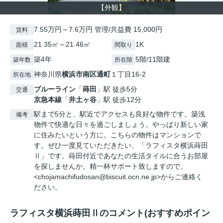
【外観】
7.55万円～7.6万円 管理/共益費 15,000円
賃料
21.35㎡～21.46㎡
1K
面積
間取り
築4年
5階/11階建
築年数
所在階
神奈川県
横浜市南区
通町
１丁目16-2
所在地
ブルーライン
「
蒔田
」駅 徒歩5分
交通
京急本線
「
井土ヶ谷
」駅 徒歩12分
駅まで5分と、駅近でアクセスも良好な物件です。築浅
備考
物件で快適な日々を過ごしましょう。やっぱり新しい家
に住みたいという方に。こちらの物件はマンションで
す。ぜひ一度見ていただきたい、「ラフィスタ横浜蒔田
Ⅱ」です。蒔田付近であなたの生活タイルに合うお部屋
を探しませんか。精一杯サポート致しますので、
<chojamachifudosan@biscuit.ocn.ne.jp>からご連絡く
ださい。
ラフィスタ横浜蒔田Ⅱのコメント(おすすめポイン