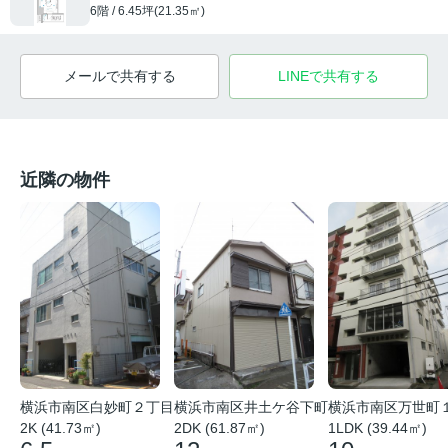
6階 / 6.45坪(21.35㎡)
メールで共有する
LINEで共有する
近隣の物件
横浜市南区白妙町２丁目
横浜市南区井土ケ谷下町
横浜市南区万世町
2K (41.73㎡)
2DK (61.87㎡)
1LDK (39.44㎡)