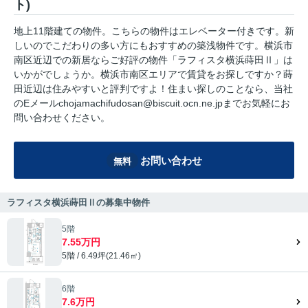
ト)
地上11階建ての物件。こちらの物件はエレベーター付きです。新
しいのでこだわりの多い方にもおすすめの築浅物件です。横浜市
南区近辺での新居ならご好評の物件「ラフィスタ横浜蒔田Ⅱ」は
いかがでしょうか。横浜市南区エリアで賃貸をお探しですか？蒔
田近辺は住みやすいと評判ですよ！住まい探しのことなら、当社
のEメールchojamachifudosan@biscuit.ocn.ne.jpまでお気軽にお
問い合わせください。
お問い合わせ
無料
ラフィスタ横浜蒔田Ⅱの募集中物件
5階
7.55万円
5階 / 6.49坪(21.46㎡)
6階
7.6万円