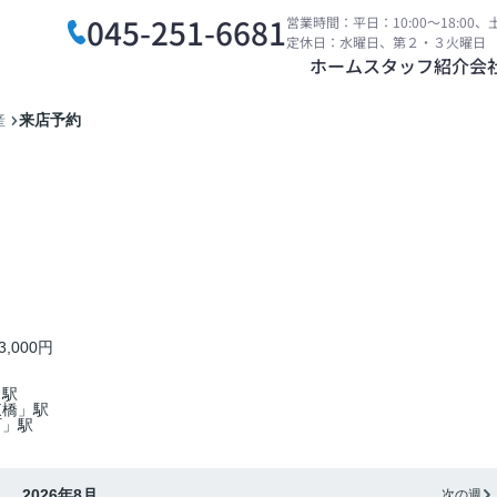
045-251-6681
営業時間：平日：10:00～18:00、土
定休日：水曜日、第２・３火曜日
ホーム
スタッフ紹介
会
来店予約
産
3,000円
」駅
東橋」駅
町」駅
2026年8月
次の週