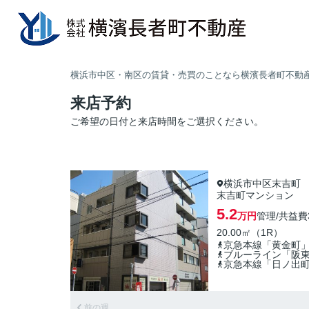
横浜市中区・南区の賃貸・売買のことなら横濱長者町不動
来店予約
ご希望の日付と来店時間をご選択ください。
横浜市中区末吉町
末吉町マンション
5.2
万円
管理/共益費
20.00㎡（1R）
京急本線「黄金町
ブルーライン「阪
京急本線「日ノ出
前の週