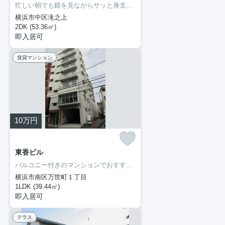
忙しい朝でも鏡を見ながらサッと身支度を整えることができる独立洗面台を備えております。収納はクロゼット・シューズボックスなどが備え付けられているので、衣類や日用品の収納に重宝します。ぜひ一度見ていただきたい、「メゾン滝之上」です。新しい暮らしをお考えの方はどんな住まいをお求めですか。ぜひ当社にお客様のご希望をお聞かせ下さい。当スタッフが住まい探しを誠心誠意お手伝いさせていただきます。
横浜市中区滝之上
2DK (53.36㎡)
即入居可
賃貸マンション
10
万円
東香ビル
バルコニー付きのマンションでおすすめです。収納はシューズボックス・クロゼットなど豊富なので、衣類や履き物の整理がしやすく便利です。独立洗面台が付いているので、歯ブラシやドライヤーなどをまとめて収納できます。新着情報：東香ビルの空室情報ならコチラ。横濱長者町不動産のスタッフが住まい探しを全力でサポートいたします。お問い合わせは045-251-6681にてお待ちしております。
横浜市南区万世町１丁目
1LDK (39.44㎡)
即入居可
テラス