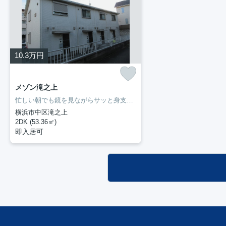
10.3
万円
メゾン滝之上
忙しい朝でも鏡を見ながらサッと身支度を整えることができる独立洗面台を備えております。収納はクロゼット・シューズボックスなどが備え付けられているので、衣類や日用品の収納に重宝します。ぜひ一度見ていただきたい、「メゾン滝之上」です。新しい暮らしをお考えの方はどんな住まいをお求めですか。ぜひ当社にお客様のご希望をお聞かせ下さい。当スタッフが住まい探しを誠心誠意お手伝いさせていただきます。
横浜市中区滝之上
2DK (53.36㎡)
即入居可