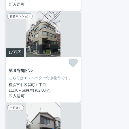
即入居可
賃貸マンション
17
万円
第３谷知ビル
こちらはエレベーター付き物件です。専有面積も余裕の82㎡。モニターで来訪者を確認して、インターホンを通じて室内から会話することができます。室内設備はエアコン・バストイレ別など大変充実しております。ぜひ一度見ていただきたい、「第3谷知ビル」です。京浜東北線関内近くでなら、交通面で不自由のない暮らしができるでしょう。まずは横濱長者町不動産にお問い合わせください。
横浜市中区翁町１丁目
1LDK＋S(納戸) (82.00㎡)
即入居可
一戸建て