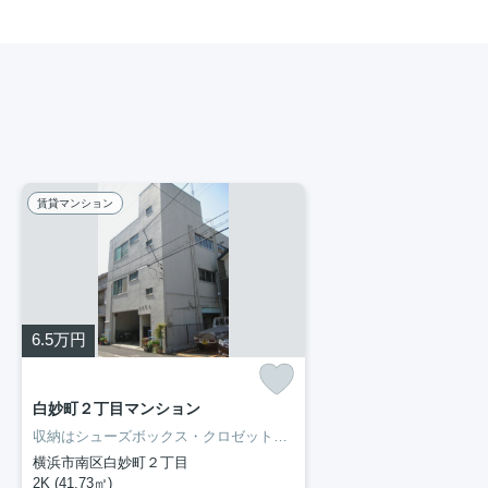
賃貸マンション
6.5
万円
白妙町２丁目マンション
収納はシューズボックス・クロゼットなどが備え付けられているので、衣類や日用品の収納に重宝します。室内設備は追い焚き・エアコンなど充実した設備を備え付けています。新生活を失敗せず、スタートさせたいならこちらの「白妙町2丁目マンション」はいかがでしょうか。生活する上でもっとも大切な住環境。横浜市南区エリアやブルーライン阪東橋付近であなたのライフスタイルに合ったお部屋をご紹介致します。
横浜市南区白妙町２丁目
2K (41.73㎡)