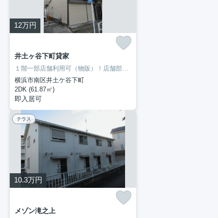
12
万円
井土ヶ谷下町貸家
１階一部店舗利用可（物販）！店舗部分倉庫としても利用できます！トイレが2ヶ所あります。二人暮らしをするかたにオススメなのが2DKの物件です。室内設備は全居室フロアタイル・シャッター・バストイレ別などが揃っているので、快適に過ごしやすいお部屋になります。当社イチオシの物件の「井土ヶ谷下町貸家」。ぜひ一度ご覧ください。見学の際は、一度045-251-6681までご連絡下さいませ。
横浜市南区井土ケ谷下町
2DK (61.87㎡)
即入居可
テラス
10.3
万円
メゾン滝之上