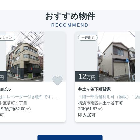
おすすめ物件
RECOMMEND
ンション
一戸建て
12
円
万円
知ビル
井土ヶ谷下町貸家
こちらはエレベーター付き物件です。専有面積も余裕の82㎡。モニターで来訪者を確認して、インターホンを通じて室内から会話することができます。室内設備はエアコン・バストイレ別など大変充実しております。ぜひ一度見ていただきたい、「第3谷知ビル」です。京浜東北線関内近くでなら、交通面で不自由のない暮らしができるでしょう。まずは横濱長者町不動産にお問い合わせください。
中区翁町１丁目
横浜市南区井土ケ谷下町
S(納戸)(82.00㎡)
2DK(61.87㎡)
可
即入居可