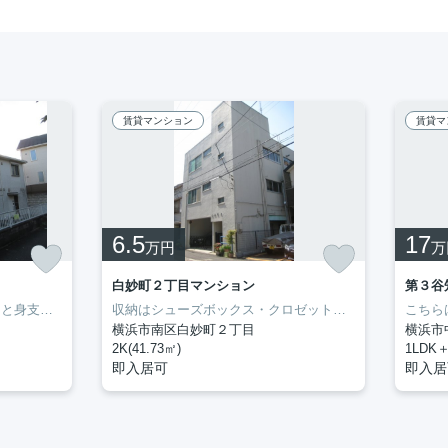
賃貸マンション
賃貸マ
6.5
17
万円
万
白妙町２丁目マンション
第３谷
忙しい朝でも鏡を見ながらサッと身支度を整えることができる独立洗面台を備えております。収納はクロゼット・シューズボックスなどが備え付けられているので、衣類や日用品の収納に重宝します。ぜひ一度見ていただきたい、「メゾン滝之上」です。新しい暮らしをお考えの方はどんな住まいをお求めですか。ぜひ当社にお客様のご希望をお聞かせ下さい。当スタッフが住まい探しを誠心誠意お手伝いさせていただきます。
収納はシューズボックス・クロゼットなどが備え付けられているので、衣類や日用品の収納に重宝します。室内設備は追い焚き・エアコンなど充実した設備を備え付けています。新生活を失敗せず、スタートさせたいならこちらの「白妙町2丁目マンション」はいかがでしょうか。生活する上でもっとも大切な住環境。横浜市南区エリアやブルーライン阪東橋付近であなたのライフスタイルに合ったお部屋をご紹介致します。
横浜市南区白妙町２丁目
横浜市
2K(41.73㎡)
1LDK＋
即入居可
即入居