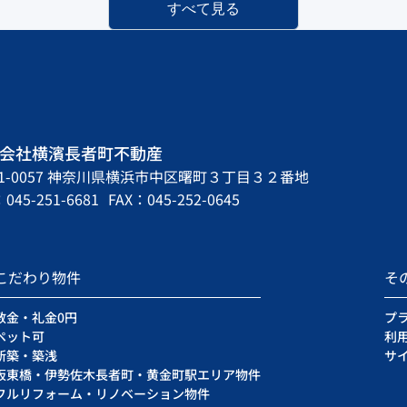
すべて見る
会社横濱長者町不動産
31-0057 神奈川県横浜市中区曙町３丁目３２番地
045-251-6681
FAX：045-252-0645
こだわり物件
そ
敷金・礼金0円
プ
ペット可
利
新築・築浅
サ
阪東橋・伊勢佐木長者町・黄金町駅エリア物件
フルリフォーム・リノベーション物件