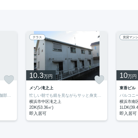
テラス
賃貸マン
10.3
10
万円
万円
メゾン滝之上
東香ビル
１階一部店舗利用可（物販）！店舗部分倉庫としても利用できます！トイレが2ヶ所あります。二人暮らしをするかたにオススメなのが2DKの物件です。室内設備は全居室フロアタイル・シャッター・バストイレ別などが揃っているので、快適に過ごしやすいお部屋になります。当社イチオシの物件の「井土ヶ谷下町貸家」。ぜひ一度ご覧ください。見学の際は、一度045-251-6681までご連絡下さいませ。
忙しい朝でも鏡を見ながらサッと身支度を整えることができる独立洗面台を備えております。収納はクロゼット・シューズボックスなどが備え付けられているので、衣類や日用品の収納に重宝します。ぜひ一度見ていただきたい、「メゾン滝之上」です。新しい暮らしをお考えの方はどんな住まいをお求めですか。ぜひ当社にお客様のご希望をお聞かせ下さい。当スタッフが住まい探しを誠心誠意お手伝いさせていただきます。
横浜市中区滝之上
横浜市南
2DK(53.36㎡)
1LDK(39.
即入居可
即入居可