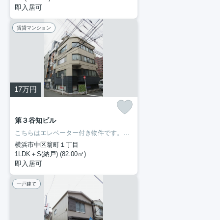
即入居可
賃貸マンション
17
万円
第３谷知ビル
こちらはエレベーター付き物件です。専有面積も余裕の82㎡。モニターで来訪者を確認して、インターホンを通じて室内から会話することができます。室内設備はエアコン・バストイレ別など大変充実しております。ぜひ一度見ていただきたい、「第3谷知ビル」です。京浜東北線関内近くでなら、交通面で不自由のない暮らしができるでしょう。まずは横濱長者町不動産にお問い合わせください。
横浜市中区翁町１丁目
1LDK＋S(納戸) (82.00㎡)
即入居可
一戸建て