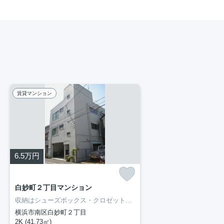
賃貸マンション
6.5
万円
白妙町２丁目マンション
収納はシューズボックス・クロゼットなどが備え付けられているので、衣類や日用品の収納に重宝します。室内設備は追い焚き・エアコンなど充実した設備を備え付けています。新生活を失敗せず、スタートさせたいならこちらの「白妙町2丁目マンション」はいかがでしょうか。生活する上でもっとも大切な住環境。横浜市南区エリアやブルーライン阪東橋付近であなたのライフスタイルに合ったお部屋をご紹介致します。
横浜市南区白妙町２丁目
2K (41.73㎡)