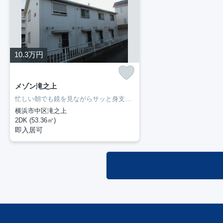
10.3
万円
メゾン滝之上
忙しい朝でも鏡を見ながらサッと身支度を整えることができる独立洗面台を備えております。収納はクロゼット・シューズボックスなどが備え付けられているので、衣類や日用品の収納に重宝します。ぜひ一度見ていただきたい、「メゾン滝之上」です。新しい暮らしをお考えの方はどんな住まいをお求めですか。ぜひ当社にお客様のご希望をお聞かせ下さい。当スタッフが住まい探しを誠心誠意お手伝いさせていただきます。
横浜市中区滝之上
2DK (53.36㎡)
即入居可