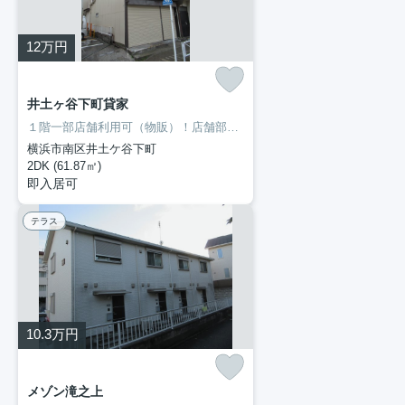
12
万円
井土ヶ谷下町貸家
１階一部店舗利用可（物販）！店舗部分倉庫としても利用できます！トイレが2ヶ所あります。二人暮らしをするかたにオススメなのが2DKの物件です。室内設備は全居室フロアタイル・シャッター・バストイレ別などが揃っているので、快適に過ごしやすいお部屋になります。当社イチオシの物件の「井土ヶ谷下町貸家」。ぜひ一度ご覧ください。見学の際は、一度045-251-6681までご連絡下さいませ。
横浜市南区井土ケ谷下町
2DK (61.87㎡)
即入居可
テラス
10.3
万円
メゾン滝之上