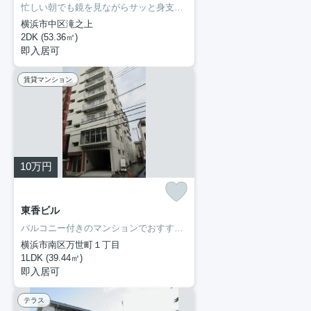
忙しい朝でも鏡を見ながらサッと身支度を整えることができる独立洗面台を備えております。収納はクロゼット・シューズボックスなどが備え付けられているので、衣類や日用品の収納に重宝します。ぜひ一度見ていただきたい、「メゾン滝之上」です。新しい暮らしをお考えの方はどんな住まいをお求めですか。ぜひ当社にお客様のご希望をお聞かせ下さい。当スタッフが住まい探しを誠心誠意お手伝いさせていただきます。
横浜市中区滝之上
2DK (53.36㎡)
即入居可
賃貸マンション
10
万円
東香ビル
バルコニー付きのマンションでおすすめです。収納はシューズボックス・クロゼットなど豊富なので、衣類や履き物の整理がしやすく便利です。独立洗面台が付いているので、歯ブラシやドライヤーなどをまとめて収納できます。新着情報：東香ビルの空室情報ならコチラ。横濱長者町不動産のスタッフが住まい探しを全力でサポートいたします。お問い合わせは045-251-6681にてお待ちしております。
横浜市南区万世町１丁目
1LDK (39.44㎡)
即入居可
テラス