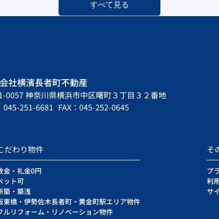
すべて見る
会社横濱長者町不動産
31-0057 神奈川県横浜市中区曙町３丁目３２番地
045-251-6681
FAX：045-252-0645
こだわり物件
そ
敷金・礼金0円
プ
ペット可
利
新築・築浅
サ
阪東橋・伊勢佐木長者町・黄金町駅エリア物件
フルリフォーム・リノベーション物件