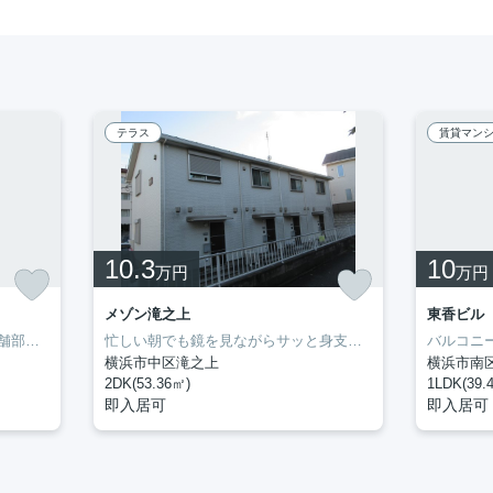
テラス
賃貸マン
10.3
10
万円
万円
メゾン滝之上
東香ビル
１階一部店舗利用可（物販）！店舗部分倉庫としても利用できます！トイレが2ヶ所あります。二人暮らしをするかたにオススメなのが2DKの物件です。室内設備は全居室フロアタイル・シャッター・バストイレ別などが揃っているので、快適に過ごしやすいお部屋になります。当社イチオシの物件の「井土ヶ谷下町貸家」。ぜひ一度ご覧ください。見学の際は、一度045-251-6681までご連絡下さいませ。
忙しい朝でも鏡を見ながらサッと身支度を整えることができる独立洗面台を備えております。収納はクロゼット・シューズボックスなどが備え付けられているので、衣類や日用品の収納に重宝します。ぜひ一度見ていただきたい、「メゾン滝之上」です。新しい暮らしをお考えの方はどんな住まいをお求めですか。ぜひ当社にお客様のご希望をお聞かせ下さい。当スタッフが住まい探しを誠心誠意お手伝いさせていただきます。
横浜市中区滝之上
横浜市南
2DK(53.36㎡)
1LDK(39.
即入居可
即入居可