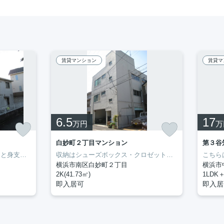
賃貸マンション
賃貸マ
6.5
17
万円
万
白妙町２丁目マンション
第３谷
忙しい朝でも鏡を見ながらサッと身支度を整えることができる独立洗面台を備えております。収納はクロゼット・シューズボックスなどが備え付けられているので、衣類や日用品の収納に重宝します。ぜひ一度見ていただきたい、「メゾン滝之上」です。新しい暮らしをお考えの方はどんな住まいをお求めですか。ぜひ当社にお客様のご希望をお聞かせ下さい。当スタッフが住まい探しを誠心誠意お手伝いさせていただきます。
収納はシューズボックス・クロゼットなどが備え付けられているので、衣類や日用品の収納に重宝します。室内設備は追い焚き・エアコンなど充実した設備を備え付けています。新生活を失敗せず、スタートさせたいならこちらの「白妙町2丁目マンション」はいかがでしょうか。生活する上でもっとも大切な住環境。横浜市南区エリアやブルーライン阪東橋付近であなたのライフスタイルに合ったお部屋をご紹介致します。
横浜市南区白妙町２丁目
横浜市
2K(41.73㎡)
1LDK＋
即入居可
即入居