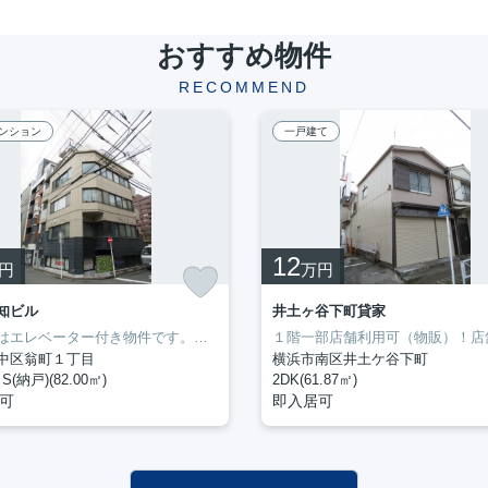
おすすめ物件
RECOMMEND
ンション
一戸建て
12
円
万円
知ビル
井土ヶ谷下町貸家
こちらはエレベーター付き物件です。専有面積も余裕の82㎡。モニターで来訪者を確認して、インターホンを通じて室内から会話することができます。室内設備はエアコン・バストイレ別など大変充実しております。ぜひ一度見ていただきたい、「第3谷知ビル」です。京浜東北線関内近くでなら、交通面で不自由のない暮らしができるでしょう。まずは横濱長者町不動産にお問い合わせください。
中区翁町１丁目
横浜市南区井土ケ谷下町
S(納戸)(82.00㎡)
2DK(61.87㎡)
可
即入居可