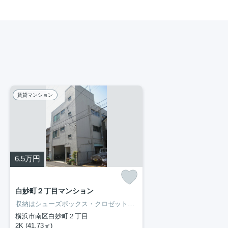
賃貸マンション
6.5
万円
白妙町２丁目マンション
収納はシューズボックス・クロゼットなどが備え付けられているので、衣類や日用品の収納に重宝します。室内設備は追い焚き・エアコンなど充実した設備を備え付けています。新生活を失敗せず、スタートさせたいならこちらの「白妙町2丁目マンション」はいかがでしょうか。生活する上でもっとも大切な住環境。横浜市南区エリアやブルーライン阪東橋付近であなたのライフスタイルに合ったお部屋をご紹介致します。
横浜市南区白妙町２丁目
2K (41.73㎡)