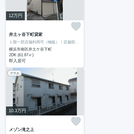
12
万円
井土ヶ谷下町貸家
１階一部店舗利用可（物販）！店舗部分倉庫としても利用できます！トイレが2ヶ所あります。二人暮らしをするかたにオススメなのが2DKの物件です。室内設備は全居室フロアタイル・シャッター・バストイレ別などが揃っているので、快適に過ごしやすいお部屋になります。当社イチオシの物件の「井土ヶ谷下町貸家」。ぜひ一度ご覧ください。見学の際は、一度045-251-6681までご連絡下さいませ。
横浜市南区井土ケ谷下町
2DK (61.87㎡)
即入居可
テラス
10.3
万円
メゾン滝之上