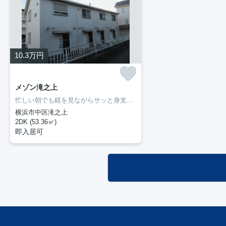
10.3
万円
メゾン滝之上
忙しい朝でも鏡を見ながらサッと身支度を整えることができる独立洗面台を備えております。収納はクロゼット・シューズボックスなどが備え付けられているので、衣類や日用品の収納に重宝します。ぜひ一度見ていただきたい、「メゾン滝之上」です。新しい暮らしをお考えの方はどんな住まいをお求めですか。ぜひ当社にお客様のご希望をお聞かせ下さい。当スタッフが住まい探しを誠心誠意お手伝いさせていただきます。
横浜市中区滝之上
2DK (53.36㎡)
即入居可