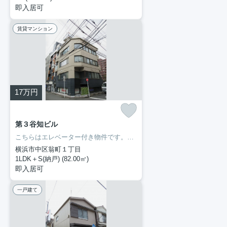
即入居可
賃貸マンション
17
万円
第３谷知ビル
こちらはエレベーター付き物件です。専有面積も余裕の82㎡。モニターで来訪者を確認して、インターホンを通じて室内から会話することができます。室内設備はエアコン・バストイレ別など大変充実しております。ぜひ一度見ていただきたい、「第3谷知ビル」です。京浜東北線関内近くでなら、交通面で不自由のない暮らしができるでしょう。まずは横濱長者町不動産にお問い合わせください。
横浜市中区翁町１丁目
1LDK＋S(納戸) (82.00㎡)
即入居可
一戸建て