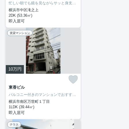
忙しい朝でも鏡を見ながらサッと身支度を整えることができる独立洗面台を備えております。収納はクロゼット・シューズボックスなどが備え付けられているので、衣類や日用品の収納に重宝します。ぜひ一度見ていただきたい、「メゾン滝之上」です。新しい暮らしをお考えの方はどんな住まいをお求めですか。ぜひ当社にお客様のご希望をお聞かせ下さい。当スタッフが住まい探しを誠心誠意お手伝いさせていただきます。
横浜市中区滝之上
2DK (53.36㎡)
即入居可
賃貸マンション
10
万円
東香ビル
バルコニー付きのマンションでおすすめです。収納はシューズボックス・クロゼットなど豊富なので、衣類や履き物の整理がしやすく便利です。独立洗面台が付いているので、歯ブラシやドライヤーなどをまとめて収納できます。新着情報：東香ビルの空室情報ならコチラ。横濱長者町不動産のスタッフが住まい探しを全力でサポートいたします。お問い合わせは045-251-6681にてお待ちしております。
横浜市南区万世町１丁目
1LDK (39.44㎡)
即入居可
テラス